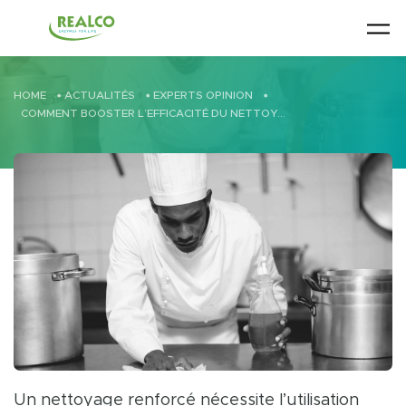
Skip to main content
HOME
•
ACTUALITÉS
•
EXPERTS OPINION
•
COMMENT BOOSTER L’EFFICACITÉ DU NETTOYAGE ET DE LA DÉSINFECTION ?
Un nettoyage renforcé nécessite l’utilisation