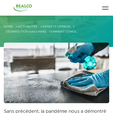
Skip to main content
HOME
•
ACTUALITÉS
•
EXPERTS OPINION
•
DÉSINFECTION RAISONNÉE : COMMENT CONCILIER DÉSINFECTION ET DURABILITÉ?
Sans précédent, la pandémie nous a démontré