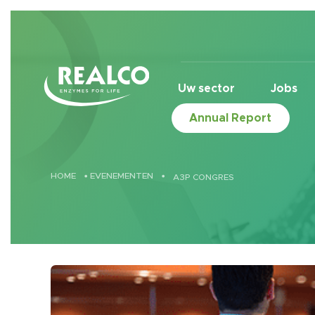
Skip to main content
Uw sector
Jobs
Annual Report
HOME
•
EVENEMENTEN
•
A3P CONGRES
Dit evenement is voorbij.