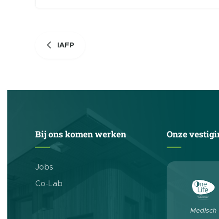
Evenement
Navigatie
IAFP
Bij ons komen werken
Onze vestigi
Jobs
Co-Lab
Medisch