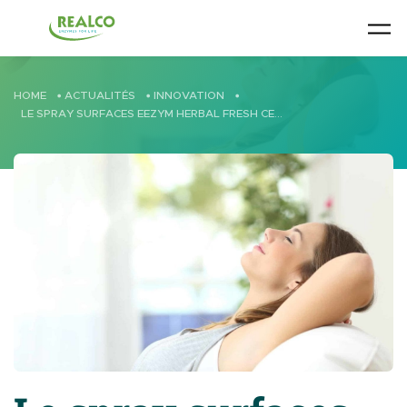
Skip to main content
HOME
•
ACTUALITÉS
•
INNOVATION
•
LE SPRAY SURFACES EEZYM HERBAL FRESH CERTIFIÉ A+ PAR AIR LABEL SCORE