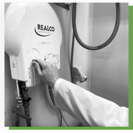
Manuele doseringssystemen, aangepast aan uw
veiligheid en een gecontroleerd verbruik. Geen
behoeften op het terrein en uw budget.
risico op misbruik of verspilling.
Mobiele en ergonomische dispensers voor vaak
Manuele doseringssystemen, aangepast aan uw
gebruikte, ‘all-terrain’ hygiëneproducten.
behoeften op het terrein en uw budget.
Navulbare verstuivers voor aan te lengen of
gebruiksklare oplossingen, ontsmettingspalen
enz.