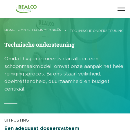
Skip to main content
HOME
•
ONZE TECHNOLOGIEËN
•
TECHNISCHE ONDERSTEUNING
Technische ondersteuning
Omdat hygiëne meer is dan alleen een
schoonmaakmiddel, omvat onze aanpak het hele
reinigingsproces. Bij ons staan veiligheid,
doeltreffendheid, duurzaamheid en budget
centraal.
UITRUSTING
Een adequaat doseersysteem