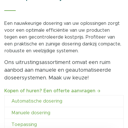
Een nauwkeurige dosering van uw oplossingen zorgt
voor een optimale efficiëntie van uw producten
tegen een gecontroleerde kostprijs. Profiteer van
een praktische en zuinige dosering dankzij compacte,
robuuste en veelzijdige systemen.
Ons uitrustingsassortiment omvat een ruim
aanbod aan manuele en geautomatiseerde
doseersystemen. Maak uw keuze!
Kopen of huren? Een offerte aanvragen
Automatische dosering
Manuele dosering
Geautomatiseerde installaties met producten
achter slot en grendel voor een optimale
Toepassing